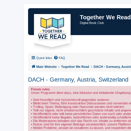
Together We Read
Digital Book Club
Quick links
FAQ
Main Website
Together We Read
DACH - Germany, Austri
DACH - Germany, Austria, Switzerland
Forum rules
Unser Programm dient dazu, eine inklusive und einladende Umgebung fü
• Seid freundlich und rücksichtsvoll gegenüber anderen.
• Bleibt beim Thema, führt konstruktive Diskussionen und verwendet
• Trolling, Spam, Belästigung oder Hassrede werden nicht toleriert.
• Teilt nur eigene, nicht urheberrechtlich geschützte Inhalte und ange
• Veröffentlicht oder teilt keine persönlichen Daten von euch oder and
• Veröffentlicht keine illegalen, bedrohlichen oder anderweitig schädlich
• Die Moderatoren behalten sich das Recht vor, Inhalte zu entfernen od
• Nutzer sind für ihre eigenen Beiträge verantwortlich; unsere Plattform 
• Meldet Probleme, anstatt sie eskalieren zu lassen, und respektiert 