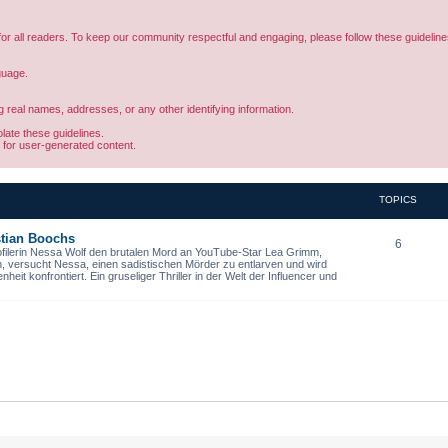
or all readers. To keep our community respectful and engaging, please follow these guideline
guage.
g real names, addresses, or any other identifying information.
ate these guidelines.
e for user-generated content.
TOPICS
istian Boochs
6
ofilerin Nessa Wolf den brutalen Mord an YouTube-Star Lea Grimm,
n, versucht Nessa, einen sadistischen Mörder zu entlarven und wird
it konfrontiert. Ein gruseliger Thriller in der Welt der Influencer und