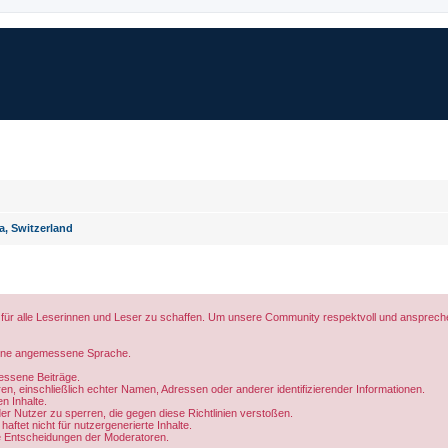
a, Switzerland
r alle Leserinnen und Leser zu schaffen. Um unsere Community respektvoll und ansprechend 
 eine angemessene Sprache.
messene Beiträge.
eren, einschließlich echter Namen, Adressen oder anderer identifizierender Informationen.
en Inhalte.
er Nutzer zu sperren, die gegen diese Richtlinien verstoßen.
haftet nicht für nutzergenerierte Inhalte.
die Entscheidungen der Moderatoren.