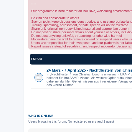
----
Our programme is here to foster an inclusive, welcoming environment f
Be kind and considerate to others.
Stay on topic, keep discussions constructive, and use appropriate lan
Trolling, spamming, harassment, or hate speech will not be tolerated.
Share only original, non-copyrighted material and appropriate content.
Do not post or share personal details about yourself or others, includin
Do not post anything unlawful, threatening, or otherwise harmful.
Moderators have the right to remove content or suspend users who viol
Users are responsible for their own posts, and our platform is not liabl
Report issues instead of escalating, and respect moderator decisions.
FORUM
24 März - 7 April 2025 - Nachtflüstern von Chr
In „Nachtflüstern“ von Christian Boochs untersucht BKA-Pr
bekannt für ihre ASMR-Videos. Als weitere Opfer auftauche
dabei mit dunklen Geheimnissen aus ihrer eigenen Vergangenhe
des Online-Ruhms.
WHO IS ONLINE
Users browsing this forum: No registered users and 1 guest